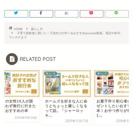
HOME
暮らし方
子育て経験者に聞いた！子供向けの学べるおすすめyoutube動画。英語や科学、
ウンチクまで
RELATED POST
し方
暮らし方
暮らし方
好きの女性10人が語
ホームズを好きな人に会
お菓子作り初心者に
！思わず旅行に行きた
うとちょっと嬉しくなる
ゼントしたいおすす
なるおすすめの本
って話。「シャーロッ
本！おやつ作りが得
キ...
1...
2016年9月24日
2015年11月17日
2016年10