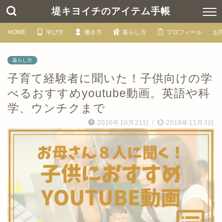
堤キヨイチのアイテム手帳
HOME
学び方
働き方
暮らし方
プロフィール
お
暮らし方
子育て経験者に聞いた！子供向けの学
べるおすすめyoutube動画。英語や科
学、ウンチクまで
2016年10月21日
/
2019年11月3日