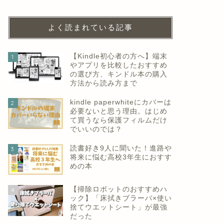
よく読まれている記事
【Kindle初心者の方へ】端末
1
やアプリを比較したおすすめ
の選び方、キンドル本の購入
方法から読み方まで
kindle paperwhiteにカバーは
2
必要ないと思う理由。はじめ
て買うなら保護フィルムだけ
でいいのでは？
読書好き9人に聞いた！進路や
3
将来に悩む高校3年生におすす
めの本
【掃除ロボットのおすすめハ
4
ック】「床拭きブラーバ×使い
捨てウエットシート」が最強
だった