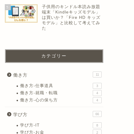
子供用のキンドル本読み放題
5
端末「Kindleキッズモデル」
は買いか？「Fire HD キッズ
モデル」と比較して考えてみ
た
カテゴリー
働き方
11
働き方-仕事道具
3
働き方-就職・転職
4
働き方-心の保ち方
4
学び方
66
学び方-IT
8
学び方-お金
2