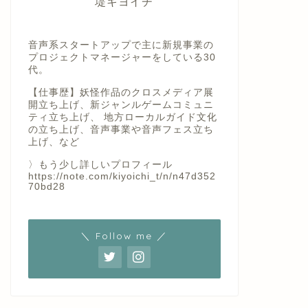
堤キヨイチ
音声系スタートアップで主に新規事業の
プロジェクトマネージャーをしている30
代。
【仕事歴】妖怪作品のクロスメディア展
開立ち上げ、新ジャンルゲームコミュニ
ティ立ち上げ、 地方ローカルガイド文化
の立ち上げ、音声事業や音声フェス立ち
上げ、など
〉もう少し詳しいプロフィール
https://note.com/kiyoichi_t/n/n47d352
70bd28
＼ Follow me ／