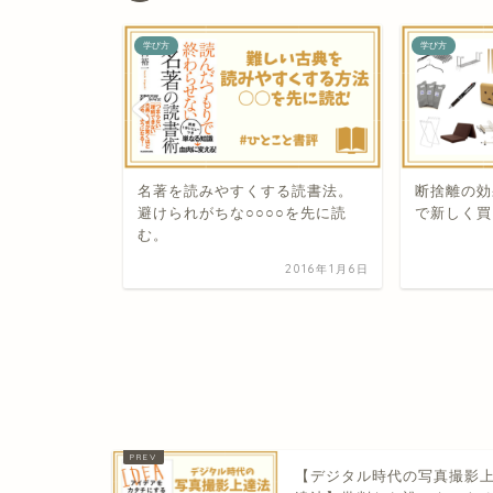
学び方
学び方
名著を読みやすくする読書法。
断捨離の効
避けられがちな○○○○を先に読
で新しく買
む。
2016年1月6日
ピーカー体験
生活シーン
y ...
2019年8月20日
【デジタル時代の写真撮影