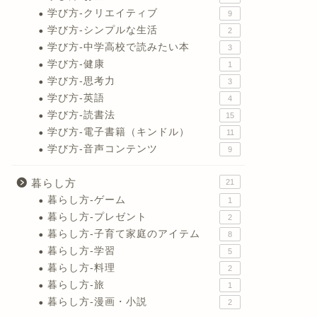
学び方-クリエイティブ
9
学び方-シンプルな生活
2
学び方-中学高校で読みたい本
3
学び方-健康
1
学び方-思考力
3
学び方-英語
4
学び方-読書法
15
学び方-電子書籍（キンドル）
11
学び方-音声コンテンツ
9
暮らし方
21
暮らし方-ゲーム
1
暮らし方-プレゼント
2
暮らし方-子育て家庭のアイテム
8
暮らし方-学習
5
暮らし方-料理
2
暮らし方-旅
1
暮らし方-漫画・小説
2