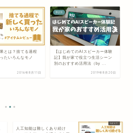
学び方
学
果とは？捨てる過程
【はじめてのAIスピーカー体験
ったいろんなモノ
記】我が家で役立つ生活シーン
別のおすすめ活用法（by ...
2016年8月11日
2019年8月20日
名
避
む
上
人工知能は難しくあり続け