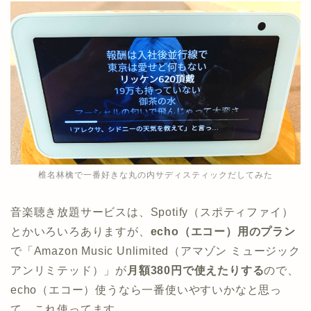
椎名林檎で一番好きな丸の内サディスティックだしてみた
音楽聴き放題サービスは、Spotify（スポティファイ）
とかいろいろありますが、
echo（エコー）用のプラン
で「Amazon Music Unlimited（アマゾン ミュージック
アンリミテッド）」が
月額380円で使えたりする
ので、
echo（エコー）使うなら一番使いやすいかなと思っ
て、これ使ってます。