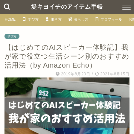
堤キヨイチのアイテム手帳
HOME
学び方
働き方
暮らし方
プロフィール
お
学び方
【はじめてのAIスピーカー体験記】我
が家で役立つ生活シーン別のおすすめ
活用法（by Amazon Echo）
2019年8月20日
/
2021年8月15日