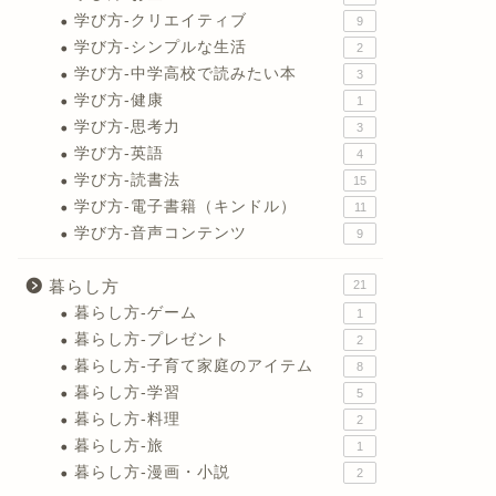
学び方-クリエイティブ
9
学び方-シンプルな生活
2
学び方-中学高校で読みたい本
3
学び方-健康
1
学び方-思考力
3
学び方-英語
4
学び方-読書法
15
学び方-電子書籍（キンドル）
11
学び方-音声コンテンツ
9
暮らし方
21
暮らし方-ゲーム
1
暮らし方-プレゼント
2
暮らし方-子育て家庭のアイテム
8
暮らし方-学習
5
暮らし方-料理
2
暮らし方-旅
1
暮らし方-漫画・小説
2