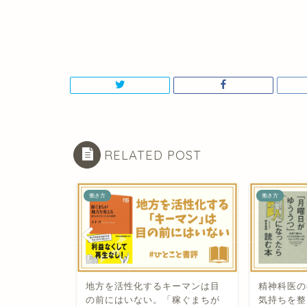
RELATED POST
働き方
働き方
ーマンは目
精神科医の教える ネガティヴな
カリスマ投
稼ぐまちが
気持ちを整えるルーチン「月曜
うとき重視