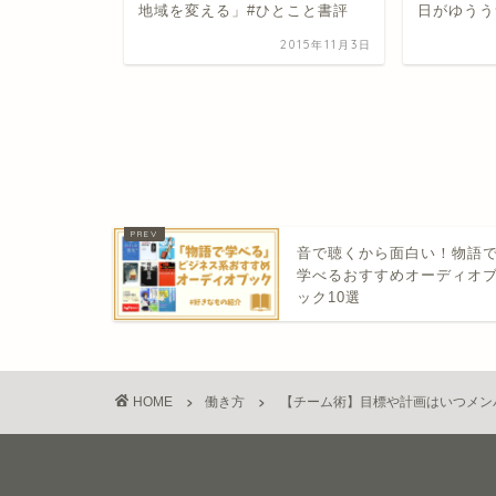
とこと書評
日がゆううつになったら読む...
く〇〇〇「
2015年11月3日
2015年12月6日
音で聴くから面白い！物語
学べるおすすめオーディオ
ック10選
HOME
働き方
【チーム術】目標や計画はいつメン