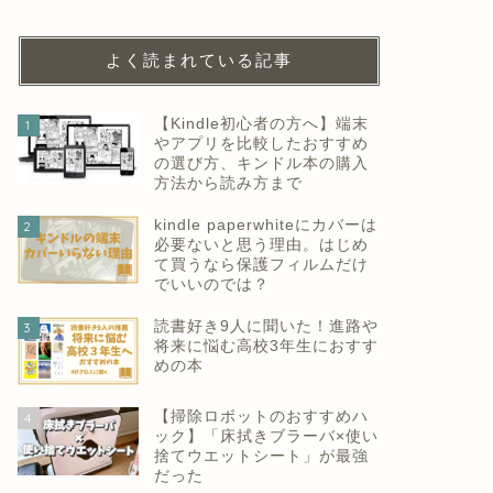
よく読まれている記事
【Kindle初心者の方へ】端末
1
やアプリを比較したおすすめ
の選び方、キンドル本の購入
方法から読み方まで
kindle paperwhiteにカバーは
2
必要ないと思う理由。はじめ
て買うなら保護フィルムだけ
でいいのでは？
読書好き9人に聞いた！進路や
3
将来に悩む高校3年生におすす
めの本
【掃除ロボットのおすすめハ
4
ック】「床拭きブラーバ×使い
捨てウエットシート」が最強
だった