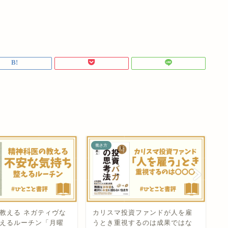
働き方
働
資ファンドが人を雇
するのは成果ではな