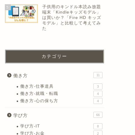
子供用のキンドル本読み放題
5
端末「Kindleキッズモデル」
は買いか？「Fire HD キッズ
モデル」と比較して考えてみ
た
カテゴリー
働き方
11
働き方-仕事道具
3
働き方-就職・転職
4
働き方-心の保ち方
4
学び方
66
学び方-IT
8
学び方-お金
2