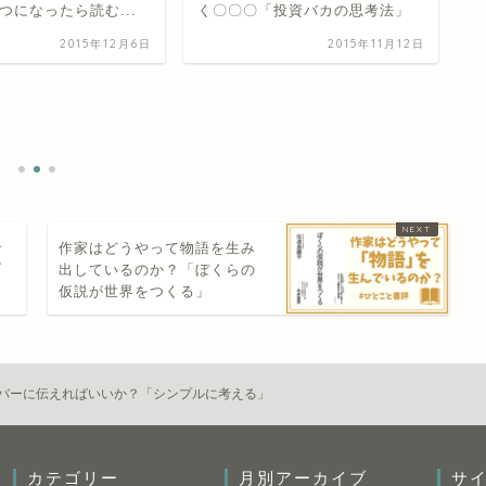
投資バカの思考法」
2015年11月12日
地方を活性化するキーマンは目
精
の前にはいない。「稼ぐまちが
気
地域を変える」#ひとこと書評
日
2015年11月3日
で
作家はどうやって物語を生み
ブ
出しているのか？「ぼくらの
仮説が世界をつくる」
バーに伝えればいいか？「シンプルに考える」
カテゴリー
月別アーカイブ
サ