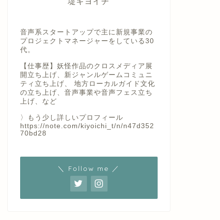
堤キヨイチ
音声系スタートアップで主に新規事業の
プロジェクトマネージャーをしている30
代。
【仕事歴】妖怪作品のクロスメディア展
開立ち上げ、新ジャンルゲームコミュニ
ティ立ち上げ、 地方ローカルガイド文化
の立ち上げ、音声事業や音声フェス立ち
上げ、など
〉もう少し詳しいプロフィール
https://note.com/kiyoichi_t/n/n47d352
70bd28
＼ Follow me ／